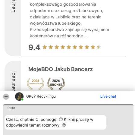
Laureaci
kompleksowego gospodarowania
odpadami oraz usług rozbiórkowych,
działająca w Lublinie oraz na terenie
województwa lubelskiego.
Przedsiębiorstwo zajmuje się wynajmem
kontenerów na różnorodne ...
9.4
MojeBDO Jakub Bancerz
Laureaci
ORŁY Recyklingu
Live chat
8.5
01:18
Cześć, chętnie Ci pomogę! 🙂 Kliknij proszę w
Organizator plebiscytu
Plebiscyt
Kontakt
Bright Side Solutions sp. z o.
odpowiedni temat rozmowy! 🙂
Laureaci
Kontakt
o. sp. k.
Lista
ul. Ruska 22
wszystkich