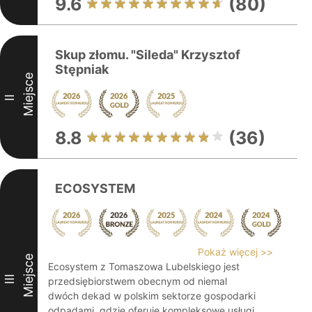
9.6
(80)
Skup złomu. "Sileda" Krzysztof
Stępniak
Miejsce
II
8.8
(36)
ECOSYSTEM
Pokaż więcej >>
Miejsce
Ecosystem z Tomaszowa Lubelskiego jest
III
przedsiębiorstwem obecnym od niemal
dwóch dekad w polskim sektorze gospodarki
odpadami, gdzie oferuje kompleksowe usługi