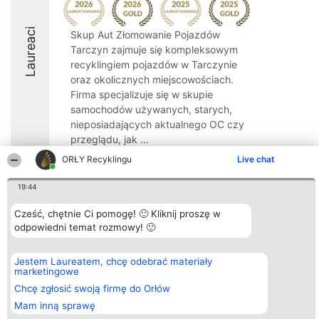
Laureaci
Skup Aut Złomowanie Pojazdów
Tarczyn zajmuje się kompleksowym
recyklingiem pojazdów w Tarczynie
oraz okolicznych miejscowościach.
Firma specjalizuje się w skupie
samochodów używanych, starych,
nieposiadających aktualnego OC czy
przeglądu, jak ...
ORŁY Recyklingu
Live chat
9.6
19:44
Cześć, chętnie Ci pomogę! 🙂 Kliknij proszę w
Organizator plebiscytu
Plebiscyt
Kontakt
odpowiedni temat rozmowy! 🙂
Bright Side Solutions sp. z o.
Laureaci
Kontakt
o. sp. k.
Lista
ul. Ruska 22
wszystkich
Wrocław 50-079
Laureatów
Jestem Laureatem, chcę odebrać materiały
KRS 0000749100 | Regon
Zasady
marketingowe
381313360 | NIP 8943132676
Regulamin
Chcę zgłosić swoją firmę do Orłów
+48 508 492 400
Polityka
Prywatności
Mam inną sprawę