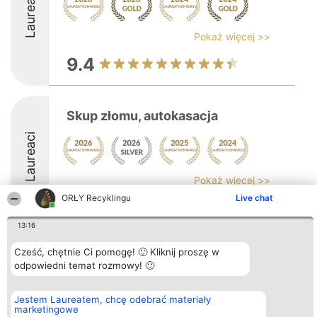
Laureaci
Pokaż więcej >>
9.4
Skup złomu, autokasacja
Laureaci
Pokaż więcej >>
ORŁY Recyklingu
Live chat
8.6
13:16
Cześć, chętnie Ci pomogę! 🙂 Kliknij proszę w
Organizator plebiscytu
Plebiscyt
Kontakt
odpowiedni temat rozmowy! 🙂
Bright Side Solutions sp. z o.
Laureaci
Kontakt
o. sp. k.
Lista
ul. Ruska 22
wszystkich
Jestem Laureatem, chcę odebrać materiały
Wrocław 50-079
Laureatów
marketingowe
KRS 0000749100 | Regon
Zasady