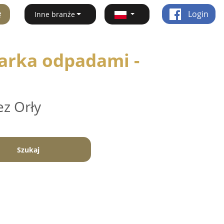
ę
Login
Inne branże
arka odpadami -
ez Orły
Szukaj