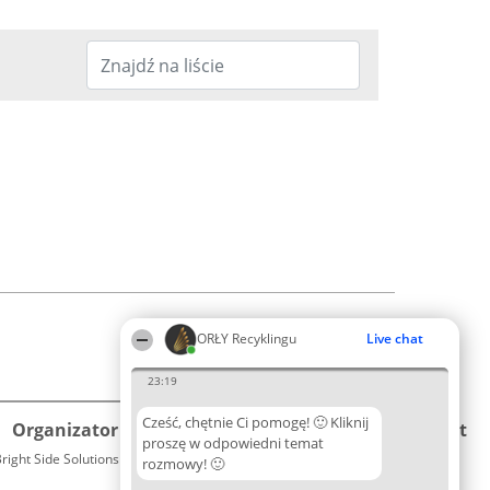
ORŁY Recyklingu
Live chat
23:19
Cześć, chętnie Ci pomogę! 🙂 Kliknij
Organizator plebiscytu
Plebiscyt
Kontakt
proszę w odpowiedni temat
right Side Solutions sp. z o. o. sp. k.
Laureaci
rozmowy! 🙂
Kontakt
ul. Ruska 22
Lista