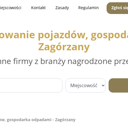
iejscowości
Kontakt
Zasady
Regulamin
Zgłoś si
mowanie pojazdów, gospod
Zagórzany
nne firmy z branży nagrodzone prz
ów, gospodarka odpadami - Zagórzany