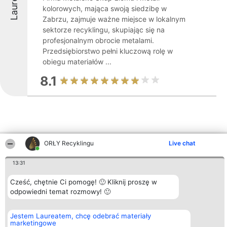
Laureaci
kolorowych, mająca swoją siedzibę w
Zabrzu, zajmuje ważne miejsce w lokalnym
sektorze recyklingu, skupiając się na
profesjonalnym obrocie metalami.
Przedsiębiorstwo pełni kluczową rolę w
obiegu materiałów ...
8.1
ORŁY Recyklingu
Live chat
Inne firmy z województwa
13:31
Cześć, chętnie Ci pomogę! 🙂 Kliknij proszę w
Organizator plebiscytu
Plebiscyt
Kontakt
Bright Side Solutions sp. z o.
odpowiedni temat rozmowy! 🙂
Laureaci
Kontakt
o. sp. k.
Lista
ul. Ruska 22
wszystkich
Wrocław 50-079
Laureatów
Jestem Laureatem, chcę odebrać materiały
KRS 0000749100 | Regon
Zasady
marketingowe