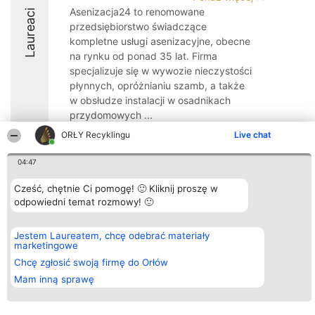
Asenizacja24 to renomowane
Laureaci
przedsiębiorstwo świadczące
kompletne usługi asenizacyjne, obecne
na rynku od ponad 35 lat. Firma
specjalizuje się w wywozie nieczystości
płynnych, opróżnianiu szamb, a także
w obsłudze instalacji w osadnikach
przydomowych ...
ORŁY Recyklingu
Live chat
9.8
04:47
Cześć, chętnie Ci pomogę! 🙂 Kliknij proszę w
Organizator plebiscytu
Plebiscyt
Kontakt
odpowiedni temat rozmowy! 🙂
Bright Side Solutions sp. z o.
Laureaci
Kontakt
o. sp. k.
Lista
ul. Ruska 22
wszystkich
Wrocław 50-079
Laureatów
Jestem Laureatem, chcę odebrać materiały
KRS 0000749100 | Regon
Zasady
marketingowe
381313360 | NIP 8943132676
Regulamin
Chcę zgłosić swoją firmę do Orłów
+48 508 492 400
Polityka
Prywatności
Mam inną sprawę