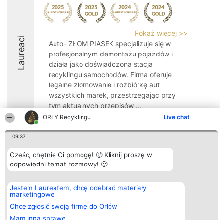
Pokaż więcej >>
Laureaci
Auto- ZŁOM PIASEK specjalizuje się w
profesjonalnym demontażu pojazdów i
działa jako doświadczona stacja
recyklingu samochodów. Firma oferuje
legalne złomowanie i rozbiórkę aut
wszystkich marek, przestrzegając przy
tym aktualnych przepisów ...
ORŁY Recyklingu
Live chat
09:37
Cześć, chętnie Ci pomogę! 🙂 Kliknij proszę w
Organizator plebiscytu
Plebiscyt
Kontakt
odpowiedni temat rozmowy! 🙂
Bright Side Solutions sp. z o.
Laureaci
Kontakt
o. sp. k.
Lista
ul. Ruska 22
wszystkich
Jestem Laureatem, chcę odebrać materiały
Wrocław 50-079
Laureatów
marketingowe
KRS 0000749100 | Regon
Zasady
381313360 | NIP 8943132676
Regulamin
Chcę zgłosić swoją firmę do Orłów
+48 508 492 400
Polityka
Mam inną sprawę
Prywatności