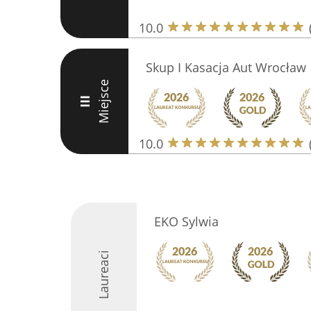
10.0
Skup I Kasacja Aut Wrocław
Miejsce
III
10.0
EKO Sylwia
Laureaci