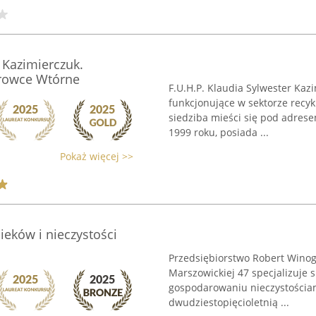
r Kazimierczuk.
rowce Wtórne
F.U.H.P. Klaudia Sylwester Ka
funkcjonujące w sektorze recy
siedziba mieści się pod adrese
1999 roku, posiada ...
Pokaż więcej >>
eków i nieczystości
Przedsiębiorstwo Robert Winog
Marszowickiej 47 specjalizuje 
gospodarowaniu nieczystościa
dwudziestopięcioletnią ...