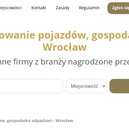
iejscowości
Kontakt
Zasady
Regulamin
Zgłoś si
mowanie pojazdów, gospod
Wrocław
nne firmy z branży nagrodzone prz
dów, gospodarka odpadami - Wrocław