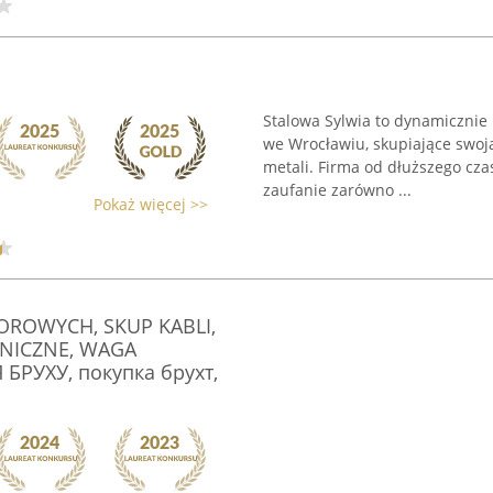
Stalowa Sylwia to dynamicznie 
we Wrocławiu, skupiające swoją
metali. Firma od dłuższego cz
zaufanie zarówno ...
Pokaż więcej >>
OROWYCH, SKUP KABLI,
NICZNE, WAGA
РУХУ, покупка брухт,