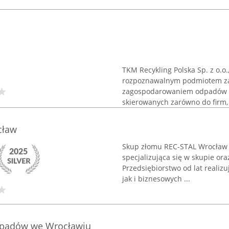
TKM Recykling Polska Sp. z o.o.
rozpoznawalnym podmiotem z
zagospodarowaniem odpadów i 
skierowanych zarówno do firm, ja
cław
Skup złomu REC-STAL Wrocław t
specjalizująca się w skupie o
Przedsiębiorstwo od lat realiz
jak i biznesowych ...
dpadów we Wrocławiu