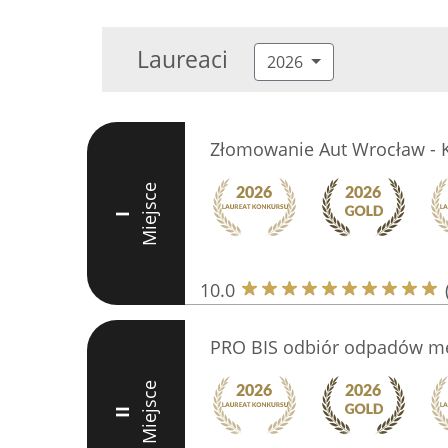
Laureaci
2026
Złomowanie Aut Wrocław - 
Miejsce
I
10.0
PRO BIS odbiór odpadów m
Miejsce
II