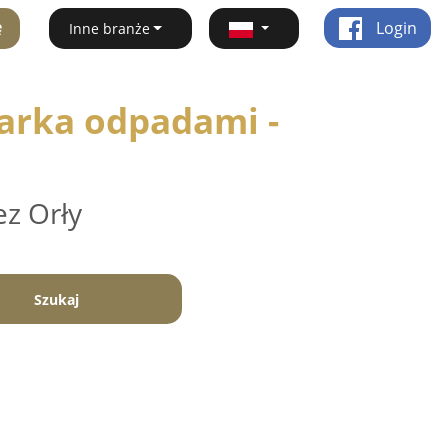
ę
Login
Inne branże
arka odpadami -
ez Orły
Szukaj