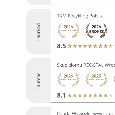
TKM Recykling Polska
Laureaci
8.5
Skup złomu REC-STAL Wro
Laureaci
8.1
Panda Wywózki: wywóz o