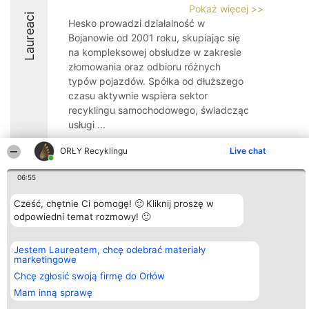
Pokaż więcej >>
Laureaci
Hesko prowadzi działalność w
Bojanowie od 2001 roku, skupiając się
na kompleksowej obsłudze w zakresie
złomowania oraz odbioru różnych
typów pojazdów. Spółka od dłuższego
czasu aktywnie wspiera sektor
recyklingu samochodowego, świadcząc
usługi ...
8.8
ORŁY Recyklingu
Live chat
06:55
Organizator plebiscytu
Plebiscyt
Kontakt
Cześć, chętnie Ci pomogę! 🙂 Kliknij proszę w
Bright Side Solutions sp. z o.
Laureaci
Kontakt
odpowiedni temat rozmowy! 🙂
o. sp. k.
Lista
ul. Ruska 22
wszystkich
Wrocław 50-079
Laureatów
Jestem Laureatem, chcę odebrać materiały
KRS 0000749100 | Regon
Zasady
marketingowe
381313360 | NIP 8943132676
Regulamin
+48 508 492 400
Polityka
Chcę zgłosić swoją firmę do Orłów
Prywatności
Mam inną sprawę