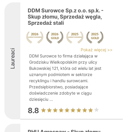
DDM Surowce Sp.z o.o. sp.k. -
Skup złomu, Sprzedaż węgla,
Sprzedaż stali
Pokaż więcej >>
Laureaci
DDM Surowce to firma działająca w
Grodzisku Wielkopolskim przy ulicy
Bukowskiej 121, która od wielu lat jest
uznanym podmiotem w sektorze
recyklingu i handlu surowcami.
Przedsiębiorstwo, posiadające
doświadczenie zdobyte w ciągu
dziesięciu ...
8.8
PHU Agrospaw - Skup złomu