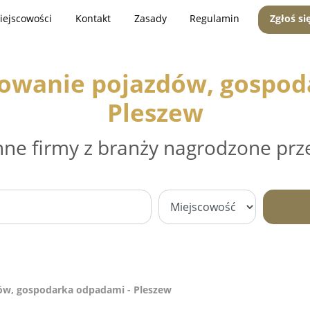
iejscowości
Kontakt
Zasady
Regulamin
Zgłoś si
mowanie pojazdów, gospod
Pleszew
nne firmy z branży nagrodzone prz
ów, gospodarka odpadami - Pleszew