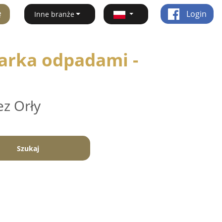
ę
Login
Inne branże
arka odpadami -
ez Orły
Szukaj