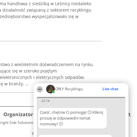
rma handlowa z siedzibą w Leśnicy niedaleko
ja działalność związaną z sektorem recyklingu
zedsiębiorstwo wyspecjalizowało się w
.
orstwo z wieloletnim doświadczeniem na rynku
zujące się w szeroko pojętym
lektronicznych i elektrycznych odpadów.
 w branży, ...
ORŁY Recyklingu
Live chat
23:14
Cześć, chętnie Ci pomogę! 🙂 Kliknij
Organizator plebiscytu
Plebiscyt
Kontakt
proszę w odpowiedni temat
right Side Solutions sp. z o. o. sp. k.
Laureaci
rozmowy! 🙂
Kontakt
ul. Ruska 22
Lista
Wrocław 50-079
wszystkich