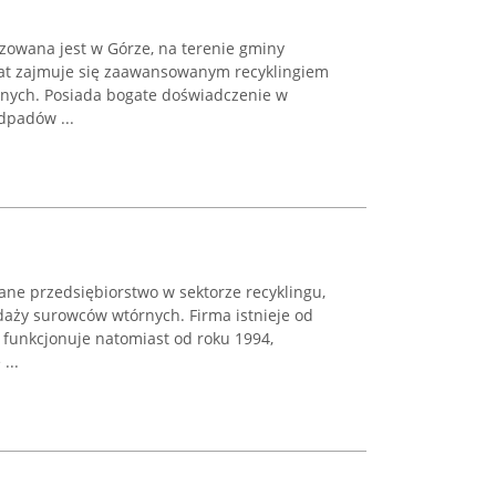
lizowana jest w Górze, na terenie gminy
lat zajmuje się zaawansowanym recyklingiem
znych. Posiada bogate doświadczenie w
dpadów ...
nane przedsiębiorstwo w sektorze recyklingu,
edaży surowców wtórnych. Firma istnieje od
 funkcjonuje natomiast od roku 1994,
...