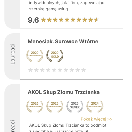
indywidualnych, jak i firm, zapewniając
szeroką gamę usług. ...
9.6
Menesiak. Surowce Wtórne
Laureaci
AKOL Skup Złomu Trzcianka
Pokaż więcej >>
Laureaci
AKOL Skup Złomu Trzcianka to podmiot
z siedzibą w Trzciance przy ul.