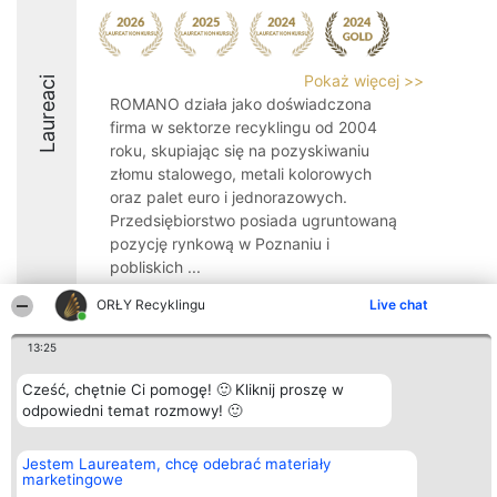
Pokaż więcej >>
Laureaci
ROMANO działa jako doświadczona
firma w sektorze recyklingu od 2004
roku, skupiając się na pozyskiwaniu
złomu stalowego, metali kolorowych
oraz palet euro i jednorazowych.
Przedsiębiorstwo posiada ugruntowaną
pozycję rynkową w Poznaniu i
pobliskich ...
8
ORŁY Recyklingu
Live chat
13:25
Organizator plebiscytu
Plebiscyt
Kontakt
Cześć, chętnie Ci pomogę! 🙂 Kliknij proszę w
Bright Side Solutions sp. z o.
Laureaci
Kontakt
odpowiedni temat rozmowy! 🙂
o. sp. k.
Lista
ul. Ruska 22
wszystkich
Wrocław 50-079
Laureatów
Jestem Laureatem, chcę odebrać materiały
KRS 0000749100 | Regon
Zasady
marketingowe
381313360 | NIP 8943132676
Regulamin