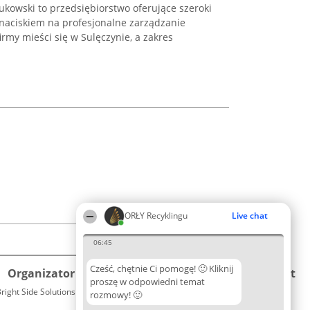
kowski to przedsiębiorstwo oferujące szeroki
 naciskiem na profesjonalne zarządzanie
rmy mieści się w Sulęczynie, a zakres
ORŁY Recyklingu
Live chat
06:45
Cześć, chętnie Ci pomogę! 🙂 Kliknij
Organizator plebiscytu
Plebiscyt
Kontakt
proszę w odpowiedni temat
right Side Solutions sp. z o. o. sp. k.
Laureaci
rozmowy! 🙂
Kontakt
ul. Ruska 22
Lista