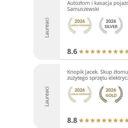
Autozłom i kasacja pojaz
Samuszewski
Laureaci
8.6
Knopik Jacek. Skup złomu
zużytego sprzętu elektry
Laureaci
8.8