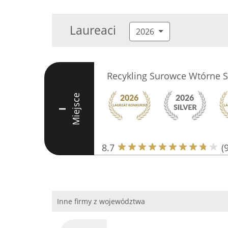
Laureaci
2026
Recykling Surowce Wtórne Sp
Miejsce
I
8.7
(9
Inne firmy z województwa