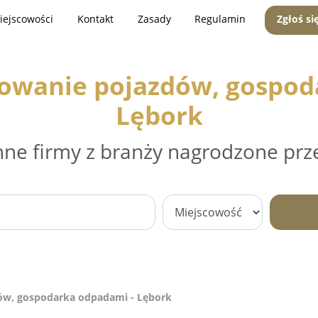
iejscowości
Kontakt
Zasady
Regulamin
Zgłoś si
mowanie pojazdów, gospod
Lębork
nne firmy z branży nagrodzone prz
ów, gospodarka odpadami - Lębork