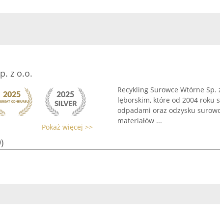
. z o.o.
Recykling Surowce Wtórne Sp. z
lęborskim, które od 2004 roku 
odpadami oraz odzysku surowcó
materiałów ...
Pokaż więcej >>
)