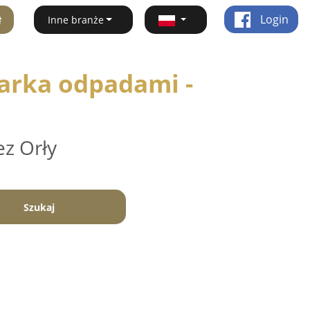
ę
Login
Inne branże
arka odpadami -
ez Orły
Szukaj