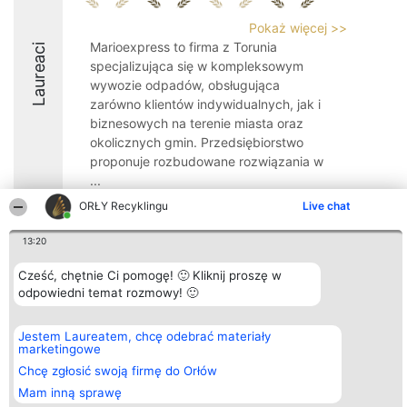
Pokaż więcej >>
Marioexpress to firma z Torunia
Laureaci
specjalizująca się w kompleksowym
wywozie odpadów, obsługująca
zarówno klientów indywidualnych, jak i
biznesowych na terenie miasta oraz
okolicznych gmin. Przedsiębiorstwo
proponuje rozbudowane rozwiązania w
...
ORŁY Recyklingu
Live chat
9
13:20
Cześć, chętnie Ci pomogę! 🙂 Kliknij proszę w
Organizator plebiscytu
Plebiscyt
Kontakt
odpowiedni temat rozmowy! 🙂
Bright Side Solutions sp. z o.
Laureaci
Kontakt
o. sp. k.
Lista
ul. Ruska 22
wszystkich
Wrocław 50-079
Laureatów
Jestem Laureatem, chcę odebrać materiały
KRS 0000749100 | Regon
Zasady
marketingowe
381313360 | NIP 8943132676
Regulamin
Chcę zgłosić swoją firmę do Orłów
+48 508 492 400
Polityka
Prywatności
Mam inną sprawę