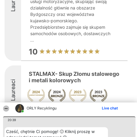
Laureaci
usługi motoryzacyjne, skupiając swoją
działalność głównie na obszarze
Bydgoszczy oraz województwa
kujawsko-pomorskiego.
Przedsiębiorstwo zajmuje się skupem
samochodów osobowych, dostawczych
...
10
STALMAX- Skup Złomu stalowego
i metali kolorowych
Laureaci
ORŁY Recyklingu
Live chat
20:39
Cześć, chętnie Ci pomogę! 🙂 Kliknij proszę w
Organizator plebiscytu
Plebiscyt
Kontakt
Bright Side Solutions sp. z o.
Laureaci
Kontakt