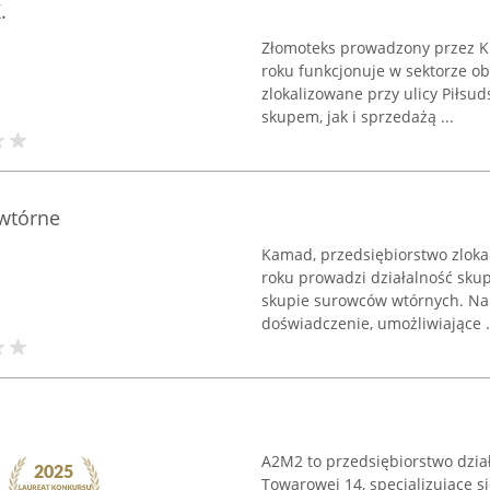
.
Złomoteks prowadzony przez Kr
roku funkcjonuje w sektorze o
zlokalizowane przy ulicy Piłsu
skupem, jak i sprzedażą ...
wtórne
Kamad, przedsiębiorstwo zlokal
roku prowadzi działalność skup
skupie surowców wtórnych. Na 
doświadczenie, umożliwiające .
A2M2 to przedsiębiorstwo dział
Towarowej 14, specjalizujące 