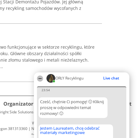
j Stacji Demontażu Pojazdów. Jej główną
alny recykling samochodów wycofanych z
wo funkcjonujące w sektorze recyklingu, które
ku. Główne obszary działalności spółki
nie złomu stalowego i metali nieżelaznych.
..
ORŁY Recyklingu
Live chat
23:54
Cześć, chętnie Ci pomogę! 🙂 Kliknij
Organizator plebiscytu
Plebiscyt
Kontakt
proszę w odpowiedni temat
right Side Solutions sp. z o. o. sp. k.
Laureaci
rozmowy! 🙂
Kontakt
ul. Ruska 22
Lista
Wrocław 50-079
wszystkich
Jestem Laureatem, chcę odebrać
egon 381313360 | NIP 8943132676
Laureatów
materiały marketingowe
+48 508 492 400
Zasady