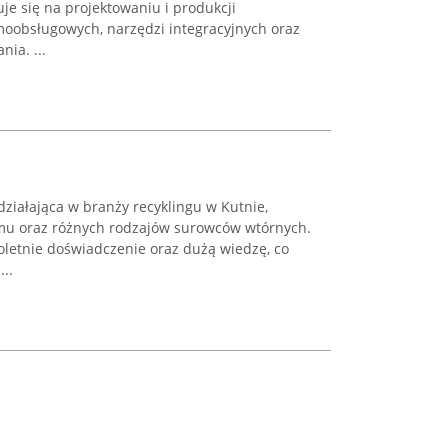
uje się na projektowaniu i produkcji
oobsługowych, narzędzi integracyjnych oraz
ia. ...
ziałająca w branży recyklingu w Kutnie,
mu oraz różnych rodzajów surowców wtórnych.
oletnie doświadczenie oraz dużą wiedzę, co
..