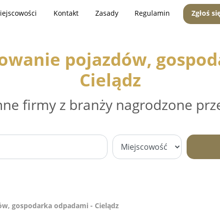
iejscowości
Kontakt
Zasady
Regulamin
Zgłoś si
mowanie pojazdów, gospod
Cielądz
nne firmy z branży nagrodzone prz
ów, gospodarka odpadami - Cielądz