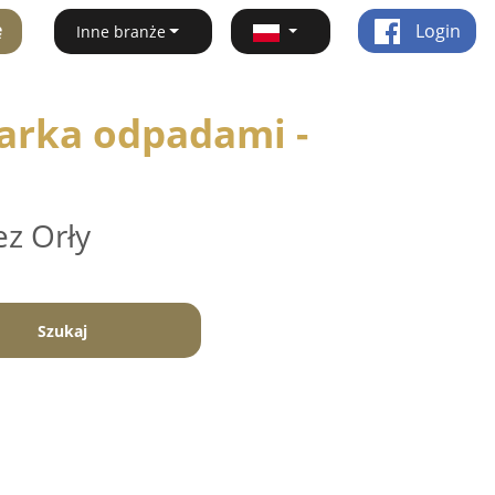
ę
Login
Inne branże
arka odpadami -
ez Orły
Szukaj