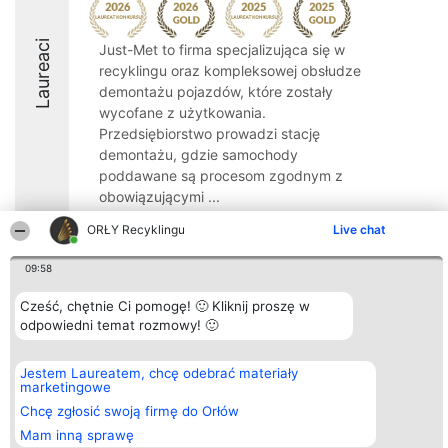
Laureaci
Just-Met to firma specjalizująca się w
recyklingu oraz kompleksowej obsłudze
demontażu pojazdów, które zostały
wycofane z użytkowania.
Przedsiębiorstwo prowadzi stację
demontażu, gdzie samochody
poddawane są procesom zgodnym z
obowiązującymi ...
9.7
ORŁY Recyklingu
Live chat
09:58
Organizator plebiscytu
Plebiscyt
Kontakt
Cześć, chętnie Ci pomogę! 🙂 Kliknij proszę w
Bright Side Solutions sp. z o.
Laureaci
Kontakt
odpowiedni temat rozmowy! 🙂
o. sp. k.
Lista
ul. Ruska 22
wszystkich
Wrocław 50-079
Laureatów
Jestem Laureatem, chcę odebrać materiały
KRS 0000749100 | Regon
Zasady
marketingowe
381313360 | NIP 8943132676
Regulamin
+48 508 492 400
Chcę zgłosić swoją firmę do Orłów
Polityka
Prywatności
Mam inną sprawę