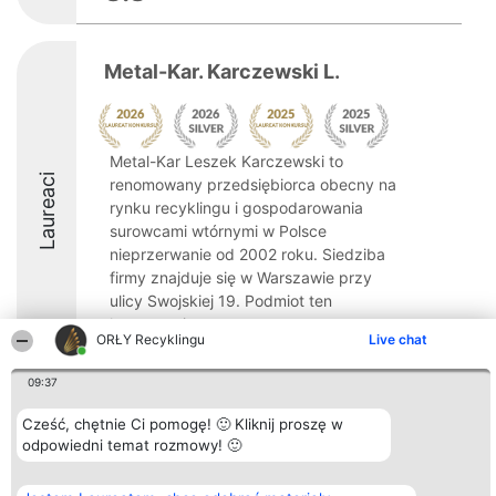
Metal-Kar. Karczewski L.
Metal-Kar Leszek Karczewski to
Laureaci
renomowany przedsiębiorca obecny na
rynku recyklingu i gospodarowania
surowcami wtórnymi w Polsce
nieprzerwanie od 2002 roku. Siedziba
firmy znajduje się w Warszawie przy
ulicy Swojskiej 19. Podmiot ten
koncentruje ...
ORŁY Recyklingu
Live chat
8.7
09:37
Cześć, chętnie Ci pomogę! 🙂 Kliknij proszę w
Organizator plebiscytu
Plebiscyt
Kontakt
odpowiedni temat rozmowy! 🙂
Bright Side Solutions sp. z o.
Laureaci
Kontakt
o. sp. k.
Lista
ul. Ruska 22
wszystkich