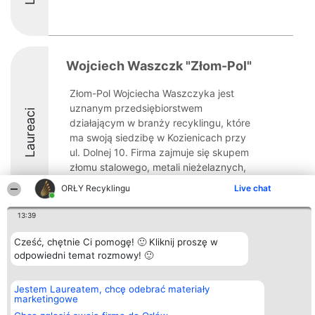
Wojciech Waszczk "Złom-Pol"
Złom-Pol Wojciecha Waszczyka jest
uznanym przedsiębiorstwem
Laureaci
działającym w branży recyklingu, które
ma swoją siedzibę w Kozienicach przy
ul. Dolnej 10. Firma zajmuje się skupem
złomu stalowego, metali nieżelaznych,
różnych rodzajów stali oraz ...
ORŁY Recyklingu
Live chat
8.7
13:39
Cześć, chętnie Ci pomogę! 🙂 Kliknij proszę w
odpowiedni temat rozmowy! 🙂
Organizator plebiscytu
Plebiscyt
Kontakt
Bright Side Solutions sp. z o.
Laureaci
Kontakt
o. sp. k.
Lista
Jestem Laureatem, chcę odebrać materiały
ul. Ruska 22
wszystkich
marketingowe
Wrocław 50-079
Laureatów
KRS 0000749100 | Regon
Zasady