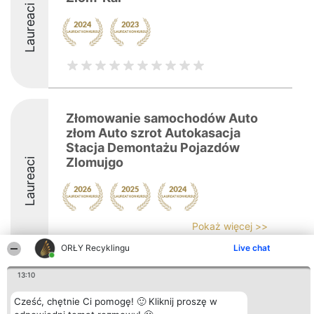
Laureaci
Złomowanie samochodów Auto
złom Auto szrot Autokasacja
Stacja Demontażu Pojazdów
Zlomujgo
Laureaci
Pokaż więcej >>
ORŁY Recyklingu
Live chat
8.4
13:10
Cześć, chętnie Ci pomogę! 🙂 Kliknij proszę w
Organizator plebiscytu
Plebiscyt
Kontakt
Bright Side Solutions sp. z o.
Laureaci
Kontakt