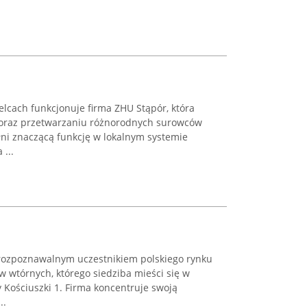
ielcach funkcjonuje firma ZHU Stąpór, która
 oraz przetwarzaniu różnorodnych surowców
łni znaczącą funkcję w lokalnym systemie
 ...
t rozpoznawalnym uczestnikiem polskiego rynku
 wtórnych, którego siedziba mieści się w
 Kościuszki 1. Firma koncentruje swoją
..