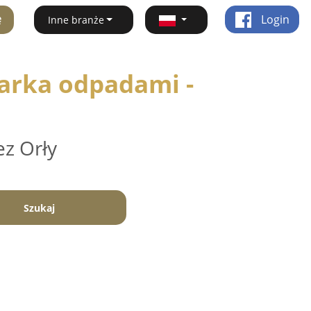
ę
Login
Inne branże
arka odpadami -
ez Orły
Szukaj