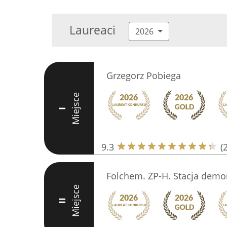
Laureaci
2026
Grzegorz Pobiega
Miejsce
I
9.3
(
Folchem. ZP-H. Stacja dem
Miejsce
II