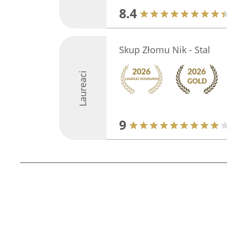
8.4
Skup Złomu Nik - Stal
Laureaci
9