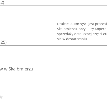
22)
Drukała Autoczęści jest przed
Skalbmierzu, przy ulicy Kopern
sprzedaży detalicznej części 
się w dostarczaniu ...
125)
w w Skalbmierzu