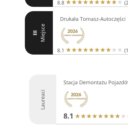
8.8
(
Drukała Tomasz-Autoczęści
Miejsce
III
8.1
(
Stacja Demontażu Pojazdó
Laureaci
8.1