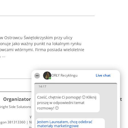
a w Ostrowcu Świętokrzyskim przy ulicy
jonuje jako ważny punkt na lokalnym rynku
rowcami wtórnymi. Firma posiada wieloletnie
...
ORŁY Recyklingu
Live chat
14:17
Cześć, chętnie Ci pomogę! 🙂 Kliknij
Organizator plebiscytu
Plebiscyt
Kontakt
proszę w odpowiedni temat
right Side Solutions sp. z o. o. sp. k.
Laureaci
rozmowy! 🙂
Kontakt
ul. Ruska 22
Lista
Wrocław 50-079
wszystkich
Jestem Laureatem, chcę odebrać
egon 381313360 | NIP 8943132676
Laureatów
materiały marketingowe
+48 508 492 400
Zasady