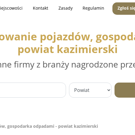
iejscowości
Kontakt
Zasady
Regulamin
Zgłoś si
mowanie pojazdów, gospod
powiat kazimierski
nne firmy z branży nagrodzone prz
ów, gospodarka odpadami - powiat kazimierski