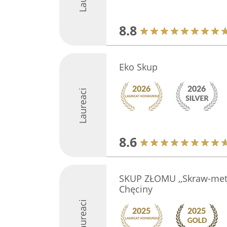
8.8
Eko Skup
Laureaci
8.6
SKUP ZŁOMU ,,Skraw-met'
Chęciny
Laureaci