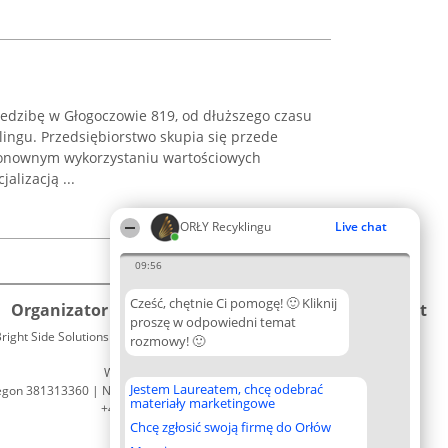
iedzibę w Głogoczowie 819, od dłuższego czasu
lingu. Przedsiębiorstwo skupia się przede
ponownym wykorzystaniu wartościowych
alizacją ...
ORŁY Recyklingu
Live chat
09:56
Cześć, chętnie Ci pomogę! 🙂 Kliknij
Organizator plebiscytu
Plebiscyt
Kontakt
proszę w odpowiedni temat
right Side Solutions sp. z o. o. sp. k.
Laureaci
rozmowy! 🙂
Kontakt
ul. Ruska 22
Lista
Wrocław 50-079
wszystkich
Jestem Laureatem, chcę odebrać
egon 381313360 | NIP 8943132676
Laureatów
materiały marketingowe
+48 508 492 400
Zasady
Chcę zgłosić swoją firmę do Orłów
Regulamin
Polityka