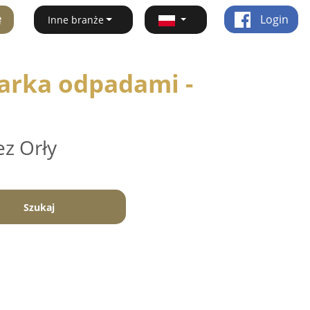
ę
Login
Inne branże
arka odpadami -
ez Orły
Szukaj