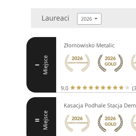
Laureaci
2026
Złomowisko Metalic
Miejsce
I
9.0
(
Kasacja Podhale Stacja De
Miejsce
II