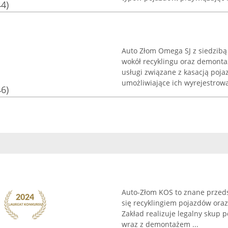
44)
Auto Złom Omega SJ z siedzibą
wokół recyklingu oraz demont
usługi związane z kasacją po
umożliwiające ich wyrejestrowan
46)
Auto-Złom KOS to znane przeds
się recyklingiem pojazdów or
Zakład realizuje legalny skup 
wraz z demontażem ...