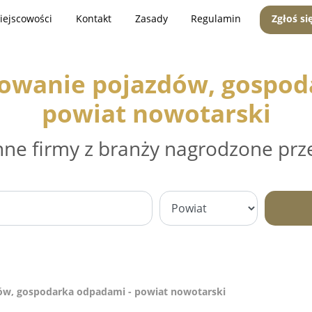
iejscowości
Kontakt
Zasady
Regulamin
Zgłoś si
mowanie pojazdów, gospod
powiat nowotarski
nne firmy z branży nagrodzone prz
ów, gospodarka odpadami - powiat nowotarski