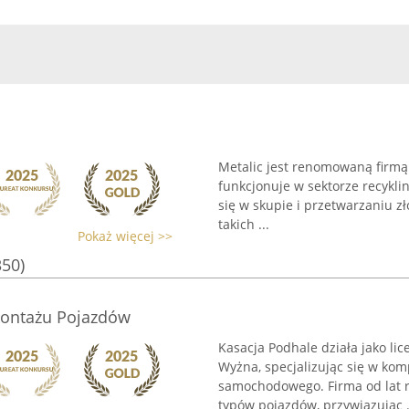
Metalic jest renomowaną firmą 
funkcjonuje w sektorze recykl
się w skupie i przetwarzaniu z
takich ...
Pokaż więcej >>
350)
montażu Pojazdów
Kasacja Podhale działa jako l
Wyżna, specjalizując się w ko
samochodowego. Firma od lat r
typów pojazdów, przywiązując .