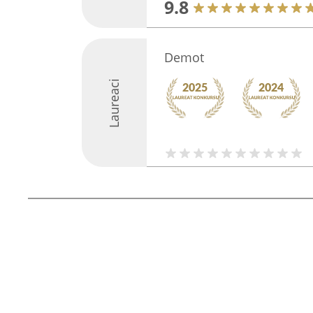
9.8
Demot
Laureaci