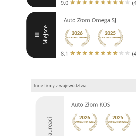
9.0
(
Auto Złom Omega SJ
Miejsce
III
8.1
(
Inne firmy z województwa
Auto-Złom KOS
Laureaci