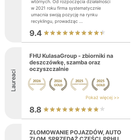
wtórnych. Od rozpoczęcia działalności
w 2021 roku firma systematycznie
umacnia swoją pozycję na rynku
recyklingu, prowadząc ...
9.4
FHU KulasaGroup - zbiorniki na
deszczówkę, szamba oraz
oczyszczalnie
Laureaci
Pokaż więcej >>
8.8
ZŁOMOWANIE POJAZDÓW, AUTO
ZŁOM, SPRZEDAŻ CZĘŚCI, PPHU