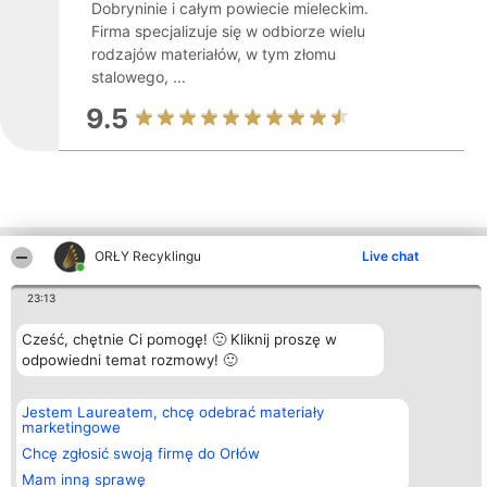
Dobryninie i całym powiecie mieleckim.
Firma specjalizuje się w odbiorze wielu
rodzajów materiałów, w tym złomu
stalowego, ...
9.5
ORŁY Recyklingu
Live chat
Inne firmy z województwa
23:13
Organizator plebiscytu
Plebiscyt
Kontakt
Cześć, chętnie Ci pomogę! 🙂 Kliknij proszę w
Bright Side Solutions sp. z o.
Laureaci
Kontakt
odpowiedni temat rozmowy! 🙂
o. sp. k.
Lista
ul. Ruska 22
wszystkich
Wrocław 50-079
Laureatów
Jestem Laureatem, chcę odebrać materiały
KRS 0000749100 | Regon
Zasady
marketingowe
381313360 | NIP 8943132676
Regulamin
+48 508 492 400
Chcę zgłosić swoją firmę do Orłów
Polityka
Prywatności
Mam inną sprawę