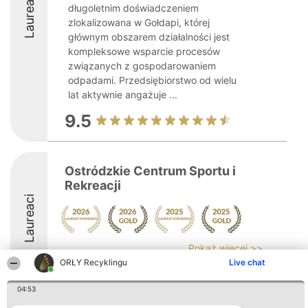
Laureaci
długoletnim doświadczeniem
zlokalizowana w Gołdapi, której
głównym obszarem działalności jest
kompleksowe wsparcie procesów
związanych z gospodarowaniem
odpadami. Przedsiębiorstwo od wielu
lat aktywnie angażuje ...
9.5
Ostródzkie Centrum Sportu i
Rekreacji
Laureaci
Pokaż więcej >>
ORŁY Recyklingu
Live chat
9
04:53