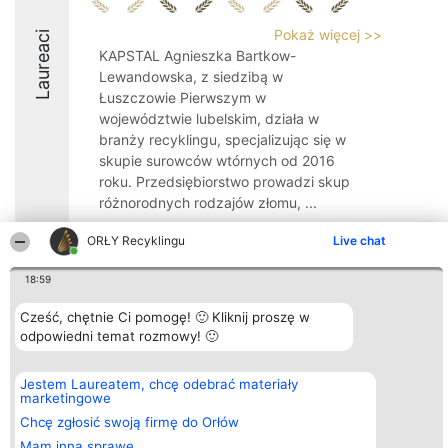
Pokaż więcej >>
Laureaci
KAPSTAL Agnieszka Bartkow-
Lewandowska, z siedzibą w
Łuszczowie Pierwszym w
województwie lubelskim, działa w
branży recyklingu, specjalizując się w
skupie surowców wtórnych od 2016
roku. Przedsiębiorstwo prowadzi skup
różnorodnych rodzajów złomu, ...
9.6
ORŁY Recyklingu
Live chat
18:59
Organizator plebiscytu
Plebiscyt
Kontakt
Cześć, chętnie Ci pomogę! 🙂 Kliknij proszę w
Bright Side Solutions sp. z o.
Laureaci
Kontakt
odpowiedni temat rozmowy! 🙂
o. sp. k.
Lista
ul. Ruska 22
wszystkich
Wrocław 50-079
Laureatów
Jestem Laureatem, chcę odebrać materiały
KRS 0000749100 | Regon
Zasady
marketingowe
381313360 | NIP 8943132676
Regulamin
+48 508 492 400
Polityka
Chcę zgłosić swoją firmę do Orłów
Prywatności
Mam inną sprawę