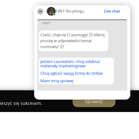
ORŁY Recyklingu
Live chat
19:07
Cześć, chętnie Ci pomogę! 🙂 Kliknij
proszę w odpowiedni temat
rozmowy! 🙂
Jestem Laureatem, chcę odebrać
materiały marketingowe
Chcę zgłosić swoją firmę do Orłów
Mam inną sprawę
Sprawdź
ieszyć się sukcesem.