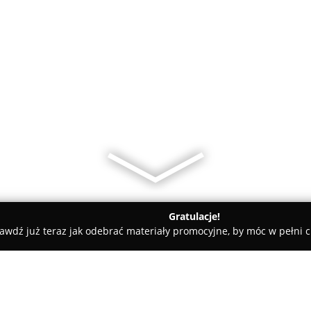
Gratulacje!
awdź już teraz jak odebrać materiały promocyjne, by móc w pełni c
w, gospodarka odpadami - powiat ciechanowski
Sawa Electronic