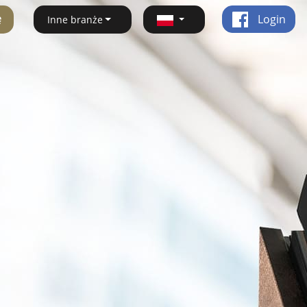
ę
Login
Inne branże