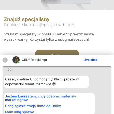
Znajdź specjalistę
Plebiscyt skupia najlepszych w branży
Szukasz specjalisty w pobliżu Ciebie? Sprawdź naszą
wyszukiwarkę. Korzystaj tylko z usług najlepszych!
Szukaj
ORŁY Recyklingu
Live chat
10:21
Cześć, chętnie Ci pomogę! 🙂 Kliknij proszę w
odpowiedni temat rozmowy! 🙂
Organizator plebiscytu
Plebiscyt
Kontakt
Jestem Laureatem, chcę odebrać materiały
Bright Side Solutions sp. z o.
Laureaci
Kontakt
marketingowe
o. sp. k.
Lista
ul. Ruska 22
wszystkich
Chcę zgłosić swoją firmę do Orłów
Wrocław 50-079
Laureatów
Mam inną sprawę
KRS 0000749100 | Regon
Zasady