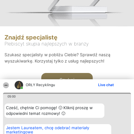
Znajdź specjalistę
Plebiscyt skupia najlepszych w branży
Szukasz specjalisty w pobliżu Ciebie? Sprawdź naszą
wyszukiwarkę. Korzystaj tylko z usług najlepszych!
Szukaj
ORŁY Recyklingu
Live chat
05:00
Cześć, chętnie Ci pomogę! 🙂 Kliknij proszę w
odpowiedni temat rozmowy! 🙂
Organizator plebiscytu
Plebiscyt
Kontakt
Jestem Laureatem, chcę odebrać materiały
Bright Side Solutions sp. z o.
Laureaci
Kontakt
marketingowe
o. sp. k.
Lista