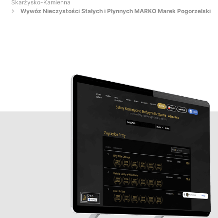
Skarżysko-Kamienna
Wywóz Nieczystości Stałych i Płynnych MARKO Marek Pogorzelski