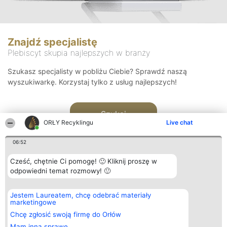
Znajdź specjalistę
Plebiscyt skupia najlepszych w branży
Szukasz specjalisty w pobliżu Ciebie? Sprawdź naszą
wyszukiwarkę. Korzystaj tylko z usług najlepszych!
Szukaj
ORŁY Recyklingu
Live chat
06:52
Cześć, chętnie Ci pomogę! 🙂 Kliknij proszę w
odpowiedni temat rozmowy! 🙂
Organizator plebiscytu
Plebiscyt
Kontakt
Jestem Laureatem, chcę odebrać materiały
Bright Side Solutions sp. z o.
Laureaci
Kontakt
marketingowe
o. sp. k.
Lista
ul. Ruska 22
wszystkich
Chcę zgłosić swoją firmę do Orłów
Wrocław 50-079
Laureatów
Mam inną sprawę
KRS 0000749100 | Regon
Zasady