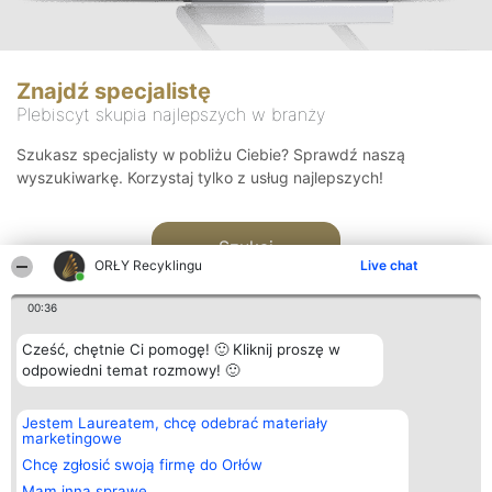
Znajdź specjalistę
Plebiscyt skupia najlepszych w branży
Szukasz specjalisty w pobliżu Ciebie? Sprawdź naszą
wyszukiwarkę. Korzystaj tylko z usług najlepszych!
Szukaj
ORŁY Recyklingu
Live chat
00:36
Cześć, chętnie Ci pomogę! 🙂 Kliknij proszę w
odpowiedni temat rozmowy! 🙂
Organizator plebiscytu
Plebiscyt
Kontakt
Jestem Laureatem, chcę odebrać materiały
Bright Side Solutions sp. z o.
Laureaci
Kontakt
marketingowe
o. sp. k.
Lista
ul. Ruska 22
wszystkich
Chcę zgłosić swoją firmę do Orłów
Wrocław 50-079
Laureatów
Mam inną sprawę
KRS 0000749100 | Regon
Zasady