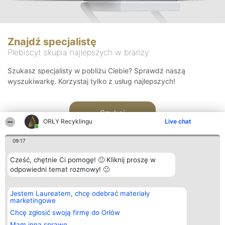
Znajdź specjalistę
Plebiscyt skupia najlepszych w branży
Szukasz specjalisty w pobliżu Ciebie? Sprawdź naszą
wyszukiwarkę. Korzystaj tylko z usług najlepszych!
Szukaj
ORŁY Recyklingu
Live chat
09:17
Cześć, chętnie Ci pomogę! 🙂 Kliknij proszę w
odpowiedni temat rozmowy! 🙂
Organizator plebiscytu
Plebiscyt
Kontakt
Jestem Laureatem, chcę odebrać materiały
Bright Side Solutions sp. z o.
Laureaci
Kontakt
marketingowe
o. sp. k.
Lista
ul. Ruska 22
wszystkich
Chcę zgłosić swoją firmę do Orłów
Wrocław 50-079
Laureatów
Mam inną sprawę
KRS 0000749100 | Regon
Zasady