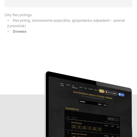
Orły Recyklingu
Recykling, złomowanie pojazdów, gospodarka odpadami - powiat
żuromiński
Drewex