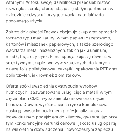
wtórnymi. W toku swojej działalności przedsiębiorstwo
rozwinęło szeroką ofertę, stając się stałym partnerem w
dziedzinie odzysku i przygotowania materiałów do
ponownego użycia.
Zakres działalności Drewex obejmuje skup oraz sprzedaż
różnego typu makulatury, w tym papieru gazetowego,
kartonów i mieszanek papierowych, a także szerokiego
wachlarza metali nieżelaznych, takich jak aluminium,
miedź, brąz czy cynk. Firma specjalizuje się również w
selektywnym skupie tworzyw sztucznych, do których
należą folia polietylenowa, nakrętki, opakowania PET oraz
polipropylen, jak również złom stalowy.
Oferta spółki uwzględnia dystrybucję wyrobów
hutniczych i zaawansowane usługi cięcia metali, w tym
cięcie blach CMC, wypalanie plazmowe oraz cięcie
tlenowe. Drewex wyróżnia się na rynku kompleksową
obsługą, wysokim poziomem profesjonalizmu oraz
indywidualnym podejściem do klientów, gwarantując przy
tym konkurencyjne warunki cenowe i jakość usług opartą
na wieloletnim doświadczeniu i nowoczesnym zapleczu