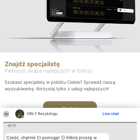
Znajdź specjalistę
Plebiscyt skupia najlepszych w branży
Szukasz specjalisty w pobliżu Ciebie? Sprawdź naszą
wyszukiwarkę. Korzystaj tylko z usług najlepszych!
Szukaj
ORŁY Recyklingu
Live chat
07:17
Cześć, chętnie Ci pomogę! 🙂 Kliknij proszę w