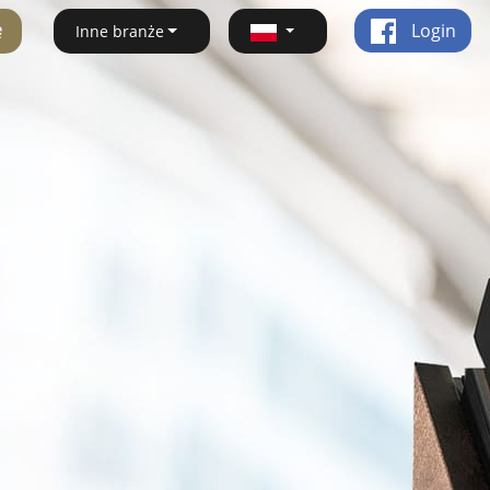
ę
Login
Inne branże