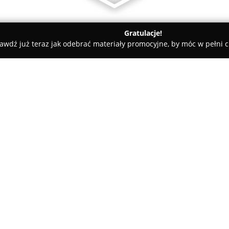
Gratulacje!
awdź już teraz jak odebrać materiały promocyjne, by móc w pełni c
w, gospodarka odpadami - Poznań
ECO-cars
O firmie:
ECO-cars
Sp. z o.o. jest uznaną
siedzibę w Poznaniu przy ulicy
pioniera na terenie Wielkopols
odpowiednie zezwolenia na rec
podlegających rejestracji. Dz
niezbędnych przy wyrejestrowa
działalności.