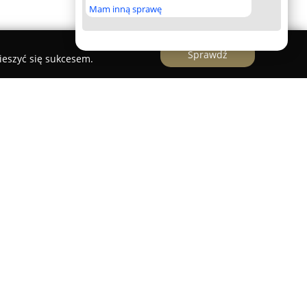
Mam inną sprawę
Sprawdź
ieszyć się sukcesem.
 firmą działającą w sektorze recyklingu, mającą
 Fortecznej 14A. Przedsiębiorstwo uchodzi za
ki, jako pierwszy zakład w mieście posiadający
ykling zarówno pojazdów, jak i maszyn
ięki temu możliwe jest wydawanie zaświadczeń
niu pojazdów, co stanowi istotny element