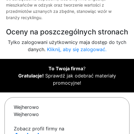
mieszkańców w odzysk oraz tworzenie wartości z
przedmiotów uznanych za zbędne, stanowiąc wzór w
branży recyklingu.
Oceny na poszczególnych stronach
Tylko zalogowani użytkownicy maja dostęp do tych
danych.
Kliknij, aby się zalogować.
To Twoja firma
?
Gratulacje!
Sprawdź jak odebrać materiały
promocyjne!
Wejherowo
Wejherowo
Zobacz profil firmy na