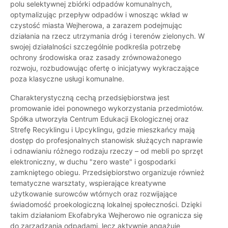
polu selektywnej zbiórki odpadów komunalnych,
optymalizując przepływ odpadów i wnosząc wkład w
czystość miasta Wejherowa, a zarazem podejmując
działania na rzecz utrzymania dróg i terenów zielonych. W
swojej działalności szczególnie podkreśla potrzebę
ochrony środowiska oraz zasady zrównoważonego
rozwoju, rozbudowując ofertę o inicjatywy wykraczające
poza klasyczne usługi komunalne.
Charakterystyczną cechą przedsiębiorstwa jest
promowanie idei ponownego wykorzystania przedmiotów.
Spółka utworzyła Centrum Edukacji Ekologicznej oraz
Strefę Recyklingu i Upcyklingu, gdzie mieszkańcy mają
dostęp do profesjonalnych stanowisk służących naprawie
i odnawianiu różnego rodzaju rzeczy – od mebli po sprzęt
elektroniczny, w duchu "zero waste" i gospodarki
zamkniętego obiegu. Przedsiębiorstwo organizuje również
tematyczne warsztaty, wspierające kreatywne
użytkowanie surowców wtórnych oraz rozwijające
świadomość proekologiczną lokalnej społeczności. Dzięki
takim działaniom Ekofabryka Wejherowo nie ogranicza się
do zarządzania odpadami, lecz aktywnie angażuje