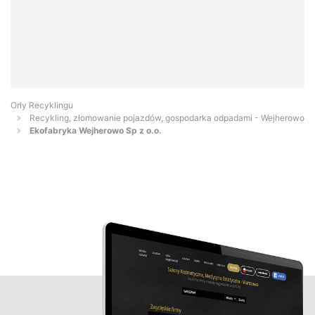
Orły Recyklingu
Recykling, złomowanie pojazdów, gospodarka odpadami - Wejherowo
Ekofabryka Wejherowo Sp z o.o.