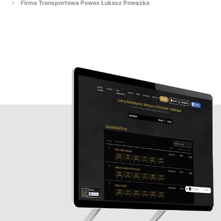
Firma Transportowa Powex Łukasz Powęzka