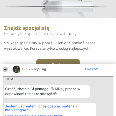
Znajdź specjalistę
Plebiscyt skupia najlepszych w branży
Szukasz specjalisty w pobliżu Ciebie? Sprawdź naszą
wyszukiwarkę. Korzystaj tylko z usług najlepszych!
Szukaj
ORŁY Recyklingu
Live chat
02:51
Cześć, chętnie Ci pomogę! 🙂 Kliknij proszę w
odpowiedni temat rozmowy! 🙂
Organizator plebiscytu
Plebiscyt
Kontakt
Jestem Laureatem, chcę odebrać materiały
Bright Side Solutions sp. z o.
Laureaci
Kontakt
marketingowe
o. sp. k.
Lista
ul. Ruska 22
wszystkich