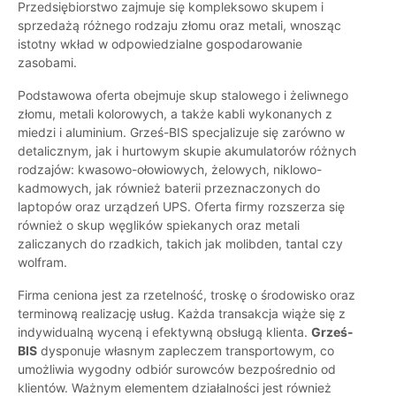
Przedsiębiorstwo zajmuje się kompleksowo skupem i
sprzedażą różnego rodzaju złomu oraz metali, wnosząc
istotny wkład w odpowiedzialne gospodarowanie
zasobami.
Podstawowa oferta obejmuje skup stalowego i żeliwnego
złomu, metali kolorowych, a także kabli wykonanych z
miedzi i aluminium. Grześ-BIS specjalizuje się zarówno w
detalicznym, jak i hurtowym skupie akumulatorów różnych
rodzajów: kwasowo-ołowiowych, żelowych, niklowo-
kadmowych, jak również baterii przeznaczonych do
laptopów oraz urządzeń UPS. Oferta firmy rozszerza się
również o skup węglików spiekanych oraz metali
zaliczanych do rzadkich, takich jak molibden, tantal czy
wolfram.
Firma ceniona jest za rzetelność, troskę o środowisko oraz
terminową realizację usług. Każda transakcja wiąże się z
indywidualną wyceną i efektywną obsługą klienta.
Grześ-
BIS
dysponuje własnym zapleczem transportowym, co
umożliwia wygodny odbiór surowców bezpośrednio od
klientów. Ważnym elementem działalności jest również