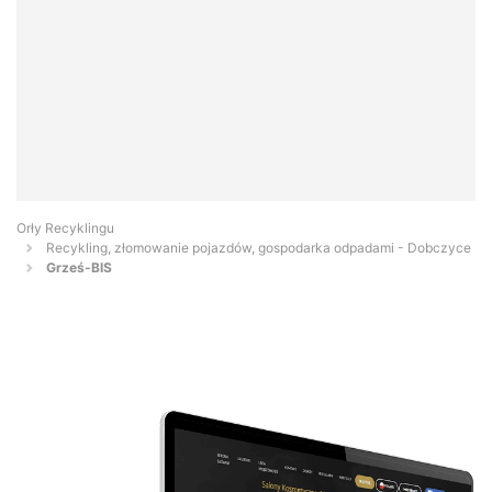
Orły Recyklingu
Recykling, złomowanie pojazdów, gospodarka odpadami - Dobczyce
Grześ-BIS