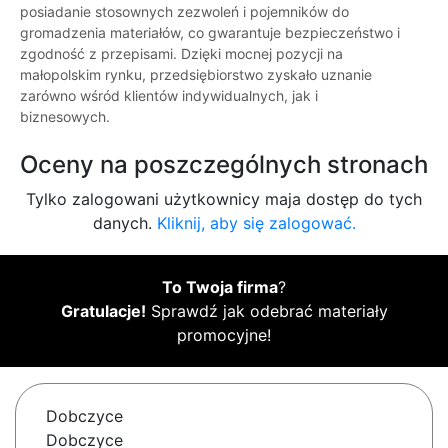
posiadanie stosownych zezwoleń i pojemników do
gromadzenia materiałów, co gwarantuje bezpieczeństwo i
zgodność z przepisami. Dzięki mocnej pozycji na
małopolskim rynku, przedsiębiorstwo zyskało uznanie
zarówno wśród klientów indywidualnych, jak i
biznesowych.
Oceny na poszczególnych stronach
Tylko zalogowani użytkownicy maja dostęp do tych
danych.
Kliknij, aby się zalogować.
To Twoja firma
?
Gratulacje!
Sprawdź jak odebrać materiały
promocyjne!
Dobczyce
Dobczyce