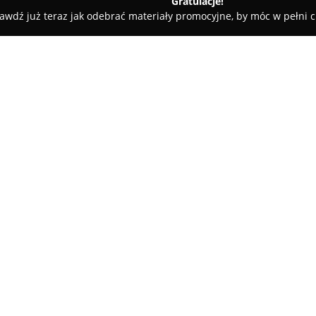
Gratulacje!
awdź już teraz jak odebrać materiały promocyjne, by móc w pełni c
w, gospodarka odpadami - Gorzów Wielkopolski
Hanmet Skup Z
dów
O firmie:
HANMET
to przedsiębiorstwo dz
zagospodarowania odpadów me
działalności firmy obejmuje m
nieżelaznych, takich jak alumin
akumulatory ołowiowe. Firma o
pojazdów, dostarczając wszyst
wyrejestrowanie samochodu, c
aut przeznaczonych do demon
Dodatkowo Hanmet proponuje sp
promowania ponownego wykor