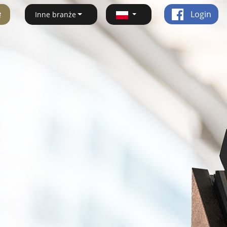
ę
Login
Inne branże