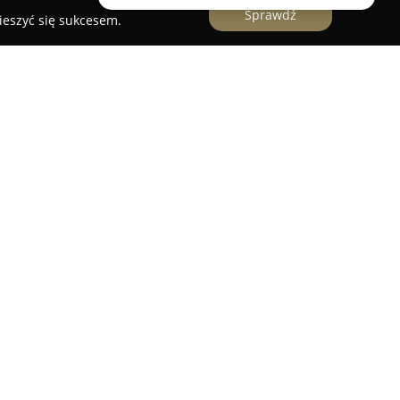
Sprawdź
ieszyć się sukcesem.
łomu Kasacja Pojazdów
iałające od wielu lat w branży recyklingu i
talowych w Gorzowie Wielkopolskim. Zakres
iędzy innymi skup złomu stalowego oraz metali
ium, miedź, mosiądz, brąz, a także żeliwo i
feruje kompleksową obsługę procesu kasacji
kie potrzebne dokumenty umożliwiające
o stanowi wygodne rozwiązanie dla posiadaczy
tażu.
rzedaż części używanych, przyczyniając się do
zystania elementów samochodowych i