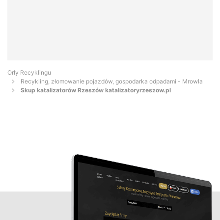
Orły Recyklingu
Recykling, złomowanie pojazdów, gospodarka odpadami - Mrowla
Skup katalizatorów Rzeszów katalizatoryrzeszow.pl