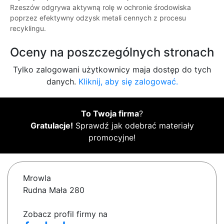
Rzeszów odgrywa aktywną rolę w ochronie środowiska
poprzez efektywny odzysk metali cennych z procesu
recyklingu.
Oceny na poszczególnych stronach
Tylko zalogowani użytkownicy maja dostęp do tych
danych.
Kliknij, aby się zalogować.
To Twoja firma
?
Gratulacje!
Sprawdź jak odebrać materiały
promocyjne!
Mrowla
Rudna Mała 280
Zobacz profil firmy na