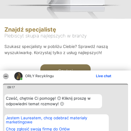
Znajdź specjalistę
Plebiscyt skupia najlepszych w branży
Szukasz specjalisty w pobliżu Ciebie? Sprawdź naszą
wyszukiwarkę. Korzystaj tylko z usług najlepszych!
Szukaj
ORŁY Recyklingu
Live chat
09:17
Cześć, chętnie Ci pomogę! 🙂 Kliknij proszę w
odpowiedni temat rozmowy! 🙂
Organizator plebiscytu
Plebiscyt
Kontakt
Jestem Laureatem, chcę odebrać materiały
Bright Side Solutions sp. z o.
Laureaci
Kontakt
marketingowe
o. sp. k.
Lista
ul. Ruska 22
wszystkich
Chcę zgłosić swoją firmę do Orłów