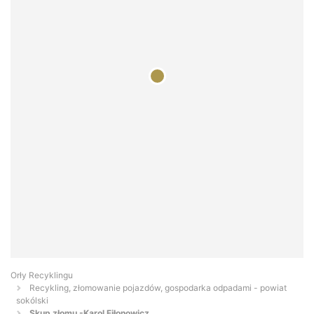
Orły Recyklingu
Recykling, złomowanie pojazdów, gospodarka odpadami - powiat
sokólski
Skup złomu -Karol Fiłonowicz