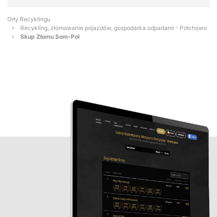
Orły Recyklingu
Recykling, złomowanie pojazdów, gospodarka odpadami - Połchowo
Skup Złomu Som-Pol