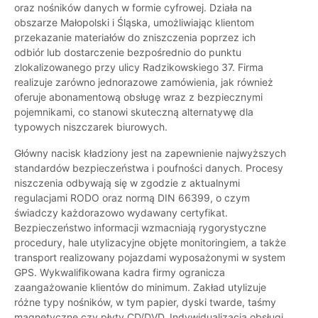
oraz nośników danych w formie cyfrowej. Działa na
obszarze Małopolski i Śląska, umożliwiając klientom
przekazanie materiałów do zniszczenia poprzez ich
odbiór lub dostarczenie bezpośrednio do punktu
zlokalizowanego przy ulicy Radzikowskiego 37. Firma
realizuje zarówno jednorazowe zamówienia, jak również
oferuje abonamentową obsługę wraz z bezpiecznymi
pojemnikami, co stanowi skuteczną alternatywę dla
typowych niszczarek biurowych.
Główny nacisk kładziony jest na zapewnienie najwyższych
standardów bezpieczeństwa i poufności danych. Procesy
niszczenia odbywają się w zgodzie z aktualnymi
regulacjami RODO oraz normą DIN 66399, o czym
świadczy każdorazowo wydawany certyfikat.
Bezpieczeństwo informacji wzmacniają rygorystyczne
procedury, hale utylizacyjne objęte monitoringiem, a także
transport realizowany pojazdami wyposażonymi w system
GPS. Wykwalifikowana kadra firmy ogranicza
zaangażowanie klientów do minimum. Zakład utylizuje
różne typy nośników, w tym papier, dyski twarde, taśmy
magnetyczne czy płyty CD/DVD. Indywidualizacja obsługi,