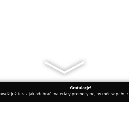
Gratulacje!
awdź już teraz jak odebrać materiały promocyjne, by móc w pełni c
w, gospodarka odpadami - Dąbrowa Górnicza
Cutiron Business 