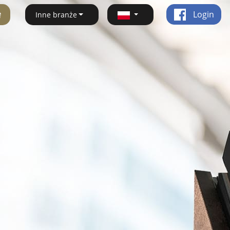
ę
Login
Inne branże