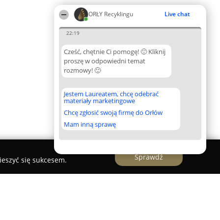
ORŁY Recyklingu
Live chat
22:19
Cześć, chętnie Ci pomogę! 🙂 Kliknij
proszę w odpowiedni temat
rozmowy! 🙂
Jestem Laureatem, chcę odebrać
materiały marketingowe
Chcę zgłosić swoją firmę do Orłów
Mam inną sprawę
Sprawdź
ieszyć się sukcesem.
Center of Excellence Poland Sp.z o.o. Sp.k.