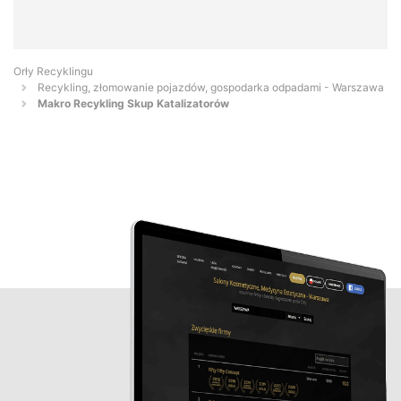
Orły Recyklingu
Recykling, złomowanie pojazdów, gospodarka odpadami - Warszawa
Makro Recykling Skup Katalizatorów