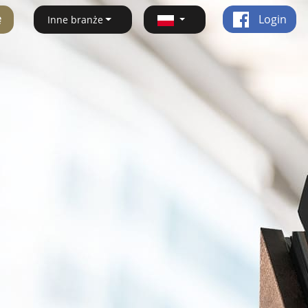
ę
Login
Inne branże