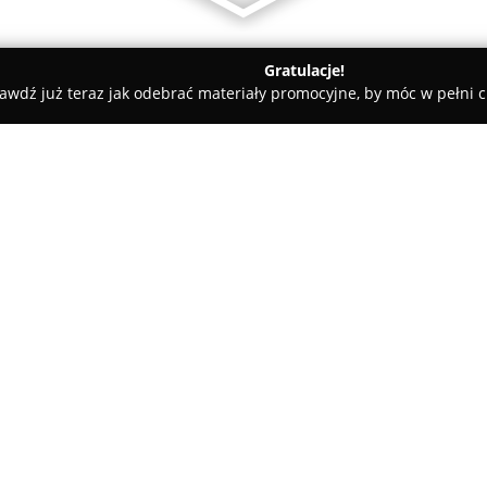
Gratulacje!
awdź już teraz jak odebrać materiały promocyjne, by móc w pełni c
w, gospodarka odpadami - Środa Wielkopolska
Pineccy
O firmie:
Pineccy
działa od 1999 roku w Ś
specjalizując się w szeroko po
odpadami. W ofercie firmy zna
takich jak metale kolorowe, zło
Pokaż więcej >>
oraz tworzywa sztuczne. Przed
kasację pojazdów, obejmującą
motocykle, skutery oraz maszy
z aktualnymi przepisami ochro