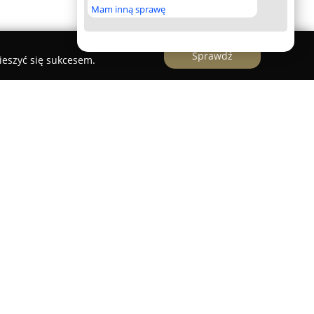
Mam inną sprawę
Sprawdź
ieszyć się sukcesem.
rodzie Wielkopolskiej przy ulicy Brodowskiej 36,
jętej branży recyklingu oraz gospodarce
jduje się skup różnorodnych surowców wtórnych,
m stalowy, akumulatory, szkło, folia, makulatura
siębiorstwo prowadzi również profesjonalną
 samochody osobowe, dostawcze, ciężarowe,
ny rolnicze. Proces demontażu przebiega zgodnie
ny środowiska, a wszystkie podzespoły są