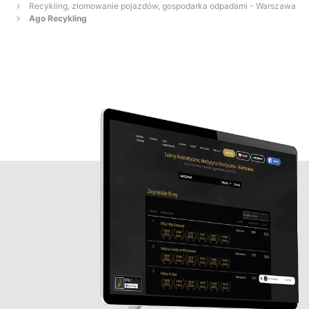
Recykling, złomowanie pojazdów, gospodarka odpadami - Warszawa
Ago Recykling