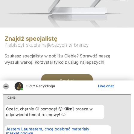
Znajdź specjalistę
Plebiscyt skupia najlepszych w branży
Szukasz specjalisty w pobliżu Ciebie? Sprawdź naszą
wyszukiwarkę. Korzystaj tylko z usług najlepszych!
Szukaj
ORŁY Recyklingu
Live chat
02:46
Cześć, chętnie Ci pomogę! 🙂 Kliknij proszę w
odpowiedni temat rozmowy! 🙂
Organizator plebiscytu
Plebiscyt
Kontakt
Jestem Laureatem, chcę odebrać materiały
Bright Side Solutions sp. z o.
Laureaci
Kontakt
marketingowe
o. sp. k.
Lista