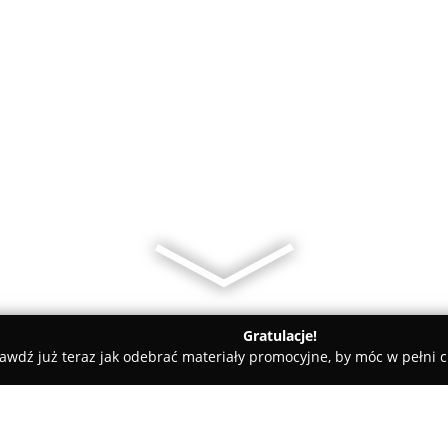
Gratulacje!
awdź już teraz jak odebrać materiały promocyjne, by móc w pełni c
w, gospodarka odpadami - Wolbrom
Stacja Demontażu Pojazd