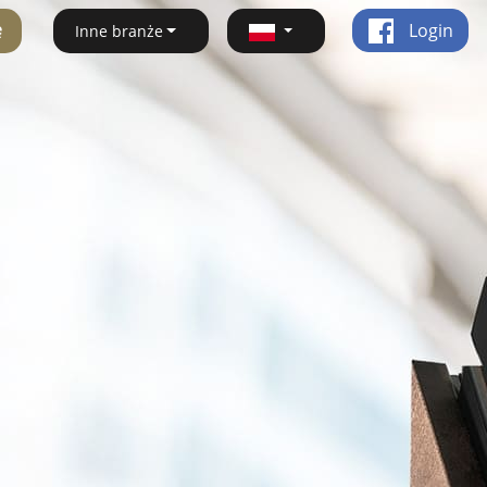
ę
Login
Inne branże