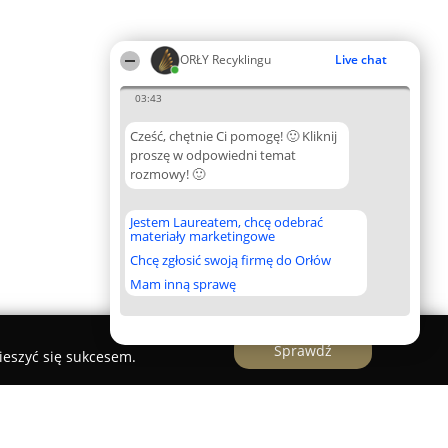
ORŁY Recyklingu
Live chat
03:43
Cześć, chętnie Ci pomogę! 🙂 Kliknij
proszę w odpowiedni temat
rozmowy! 🙂
Jestem Laureatem, chcę odebrać
materiały marketingowe
Chcę zgłosić swoją firmę do Orłów
Mam inną sprawę
Sprawdź
ieszyć się sukcesem.
ów Złomowanie Pojazdów Auto Złom Recykling