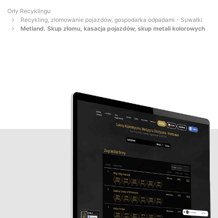
Orły Recyklingu
Recykling, złomowanie pojazdów, gospodarka odpadami - Suwałki
Metland. Skup złomu, kasacja pojazdów, skup metali kolorowych