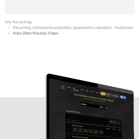
Orły Recyklingu
Recykling, złomowanie pojazdów, gospodarka odpadami - Radomsko
Auto Złom Kasacja Ciupa