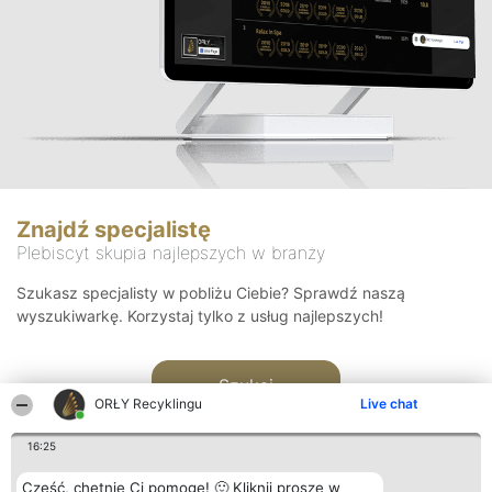
Znajdź specjalistę
Plebiscyt skupia najlepszych w branży
Szukasz specjalisty w pobliżu Ciebie? Sprawdź naszą
wyszukiwarkę. Korzystaj tylko z usług najlepszych!
Szukaj
ORŁY Recyklingu
Live chat
16:25
Cześć, chętnie Ci pomogę! 🙂 Kliknij proszę w